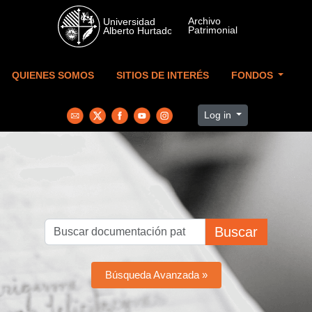
Skip to main content
QUIENES SOMOS
SITIOS DE INTERÉS
FONDOS
Log in
Buscar
Búsqueda Avanzada »