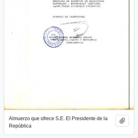
Almuerzo que ofrece S.E. El Presidente de la
Add t
República