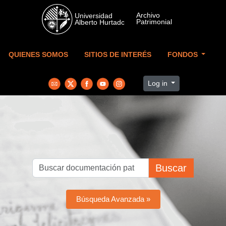
Skip to main content
QUIENES SOMOS
SITIOS DE INTERÉS
FONDOS
Log in
Buscar
Búsqueda Avanzada »