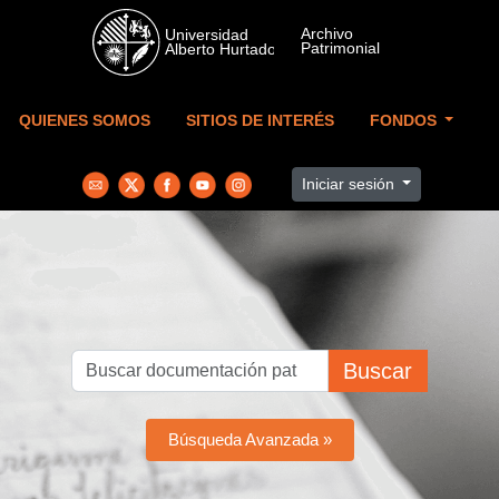
Skip to main content
QUIENES SOMOS
SITIOS DE INTERÉS
FONDOS
Iniciar sesión
Buscar
Búsqueda Avanzada »