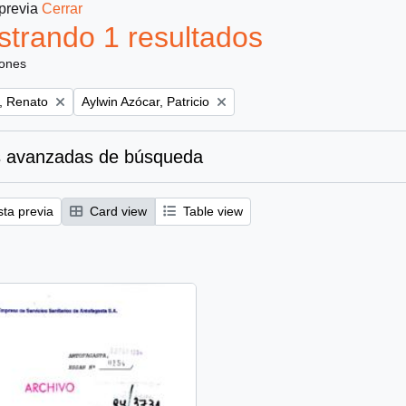
 previa
Cerrar
trando 1 resultados
iones
Remove filter:
, Renato
Aylwin Azócar, Patricio
 avanzadas de búsqueda
sta previa
Card view
Table view