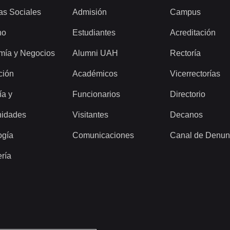
as Sociales
Admisión
Campus
ho
Estudiantes
Acreditación
mía y Negocios
Alumni UAH
Rectoría
ción
Académicos
Vicerrectorías
ía y
Funcionarios
Directorio
idades
Visitantes
Decanos
ogía
Comunicaciones
Canal de Denun
ería