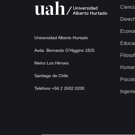
Cienci
Derec
Econo
Universidad Alberto Hurtado
Educa
Avda. Bernardo O’Higgins 1825
Filosof
Metro Los Héroes
Human
Santiago de Chile
Psicol
Teléfono +56 2 2692 0200
Ingeni