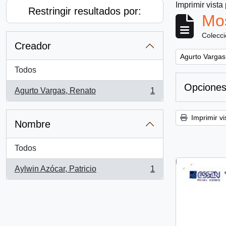
Imprimir vista
Restringir resultados por:
Mos
Colecc
Creador
Remove filter:
Agurto Vargas
Todos
Opciones
Agurto Vargas, Renato
1
, 1 resultados
Imprimir vi
Nombre
Todos
Aylwin Azócar, Patricio
1
, 1 resultados