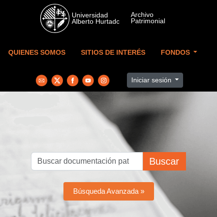
Skip to main content
QUIENES SOMOS
SITIOS DE INTERÉS
FONDOS
Iniciar sesión
Buscar
Búsqueda Avanzada »