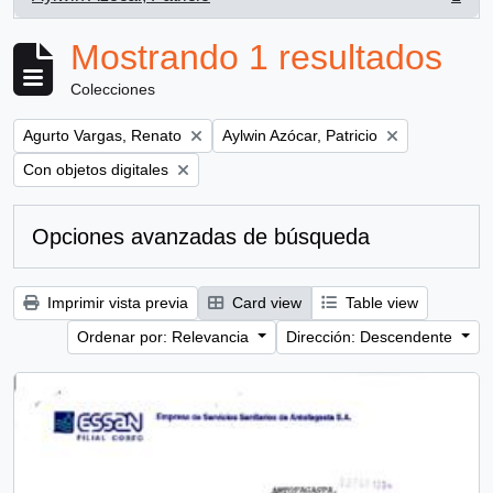
, 1 resultados
Mostrando 1 resultados
Colecciones
Remove filter:
Remove filter:
Agurto Vargas, Renato
Aylwin Azócar, Patricio
Remove filter:
Con objetos digitales
Opciones avanzadas de búsqueda
Imprimir vista previa
Card view
Table view
Ordenar por: Relevancia
Dirección: Descendente