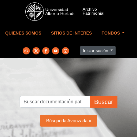
Skip to main content
QUIENES SOMOS
SITIOS DE INTERÉS
FONDOS
Iniciar sesión
Buscar
Búsqueda Avanzada »