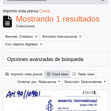
, 1 resultados
Imprimir vista previa
Cerrar
Mostrando 1 resultados
Colecciones
Remove filter:
Remove filter:
Bennati, Cristiano
Amnistía Internacional
Remove filter:
Con objetos digitales
Opciones avanzadas de búsqueda
Imprimir vista previa
Card view
Table view
Ordenar por: Relevancia
Dirección: Descendente