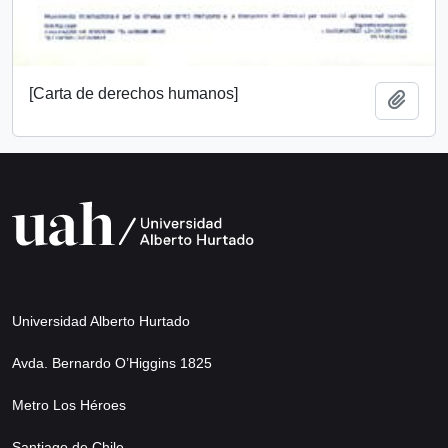
[Carta de derechos humanos]
Añadi
Universidad Alberto Hurtado
Avda. Bernardo O’Higgins 1825
Metro Los Héroes
Santiago de Chile