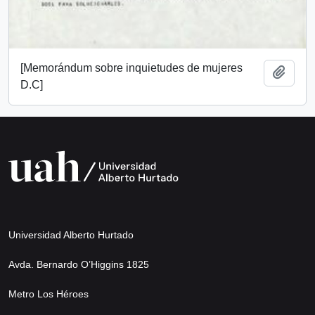
[Memorándum sobre inquietudes de mujeres
Añadi
D.C]
Universidad Alberto Hurtado
Avda. Bernardo O’Higgins 1825
Metro Los Héroes