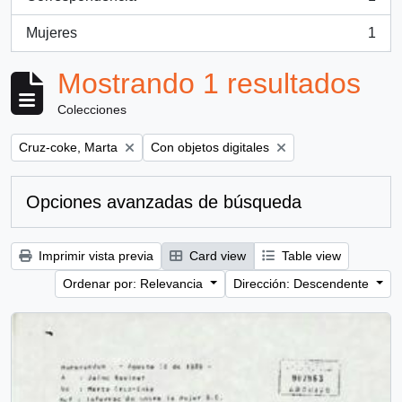
, 1 resultados
Mujeres
1
, 1 resultados
Mostrando 1 resultados
Colecciones
Remove filter:
Remove filter:
Cruz-coke, Marta
Con objetos digitales
Opciones avanzadas de búsqueda
Imprimir vista previa
Card view
Table view
Ordenar por: Relevancia
Dirección: Descendente