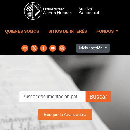
Skip to main content
QUIENES SOMOS
SITIOS DE INTERÉS
FONDOS
Iniciar sesión
Buscar
Búsqueda Avanzada »