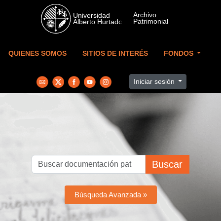
Skip to main content
QUIENES SOMOS
SITIOS DE INTERÉS
FONDOS
Iniciar sesión
Buscar
Búsqueda Avanzada »