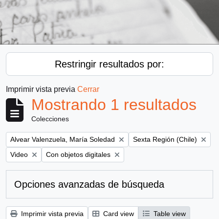
Restringir resultados por:
Imprimir vista previa
Cerrar
Mostrando 1 resultados
Colecciones
Remove filter:
Remove filter:
Alvear Valenzuela, María Soledad
Sexta Región (Chile)
Remove filter:
Remove filter:
Video
Con objetos digitales
Opciones avanzadas de búsqueda
Imprimir vista previa
Card view
Table view