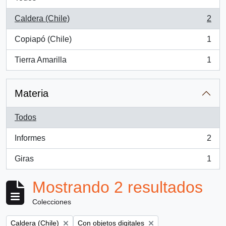
Caldera (Chile)
2
, 2 resultados
Copiapó (Chile)
1
, 1 resultados
Tierra Amarilla
1
, 1 resultados
Materia
Todos
Informes
2
, 2 resultados
Giras
1
, 1 resultados
Mostrando 2 resultados
Colecciones
Remove filter:
Remove filter:
Caldera (Chile)
Con objetos digitales