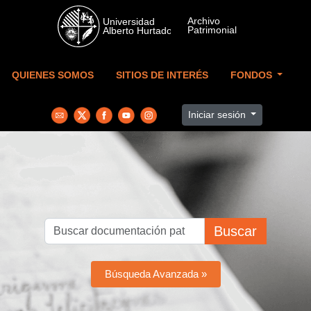
Skip to main content
QUIENES SOMOS
SITIOS DE INTERÉS
FONDOS
Iniciar sesión
Buscar
Búsqueda Avanzada »