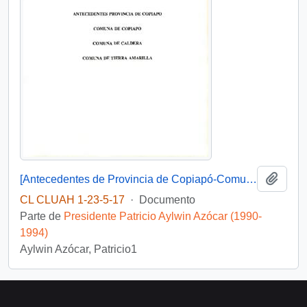
Añadi
[Antecedentes de Provincia de Copiapó-Comuna de Copiapó, Caldera. Tierra Amarilla].
CL CLUAH 1-23-5-17
·
Documento
Parte de
Presidente Patricio Aylwin Azócar (1990-
1994)
Aylwin Azócar, Patricio1