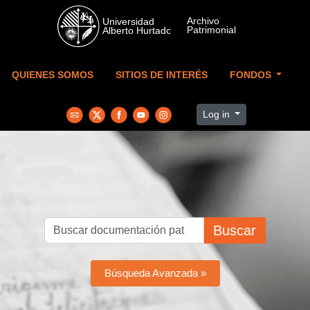
Skip to main content
QUIENES SOMOS
SITIOS DE INTERÉS
FONDOS
Log in
Buscar
Búsqueda Avanzada »