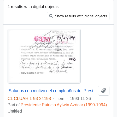
1 results with digital objects
Show results with digital objects
Add t
[Saludos con motivo del cumpleaños del Presidente]
CL CLUAH 1-93-24198
·
Item
·
1993-11-26
Part of
Presidente Patricio Aylwin Azócar (1990-1994)
Untitled