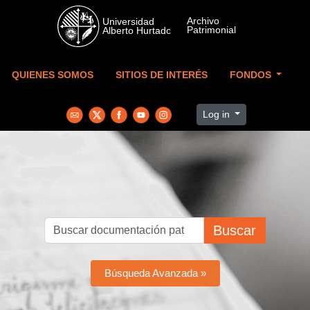
Skip to main content
QUIENES SOMOS
SITIOS DE INTERÉS
FONDOS
Log in
Buscar
Búsqueda Avanzada »