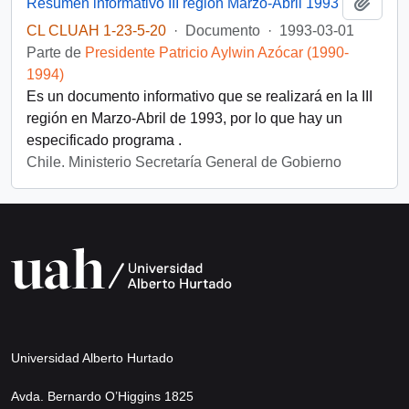
Añadi
Resumen informativo III región Marzo-Abril 1993
CL CLUAH 1-23-5-20
·
Documento
·
1993-03-01
Parte de
Presidente Patricio Aylwin Azócar (1990-
1994)
Es un documento informativo que se realizará en la III
región en Marzo-Abril de 1993, por lo que hay un
especificado programa .
Chile. Ministerio Secretaría General de Gobierno
Universidad Alberto Hurtado
Avda. Bernardo O’Higgins 1825