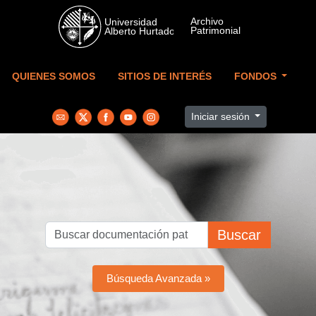
Skip to main content
QUIENES SOMOS
SITIOS DE INTERÉS
FONDOS
Iniciar sesión
Buscar
Búsqueda Avanzada »