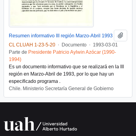
Añadi
Resumen informativo III región Marzo-Abril 1993
CL CLUAH 1-23-5-20
·
Documento
·
1993-03-01
Parte de
Presidente Patricio Aylwin Azócar (1990-
1994)
Es un documento informativo que se realizará en la III
región en Marzo-Abril de 1993, por lo que hay un
especificado programa .
Chile. Ministerio Secretaría General de Gobierno