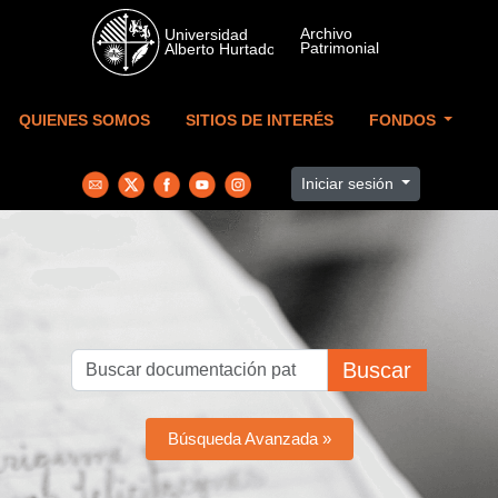
Skip to main content
QUIENES SOMOS
SITIOS DE INTERÉS
FONDOS
Iniciar sesión
Buscar
Búsqueda Avanzada »