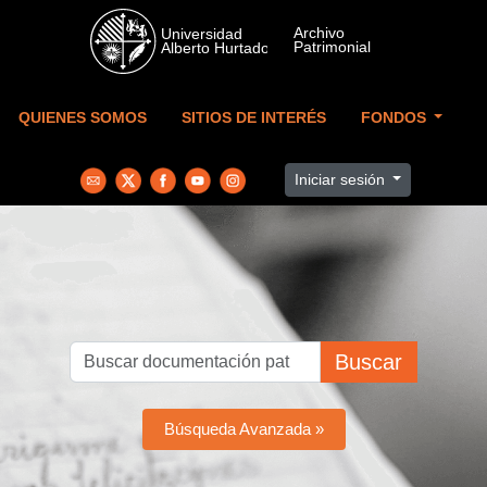
Skip to main content
QUIENES SOMOS
SITIOS DE INTERÉS
FONDOS
Iniciar sesión
Buscar
Búsqueda Avanzada »