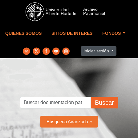
Skip to main content
QUIENES SOMOS
SITIOS DE INTERÉS
FONDOS
Iniciar sesión
Buscar
Búsqueda Avanzada »