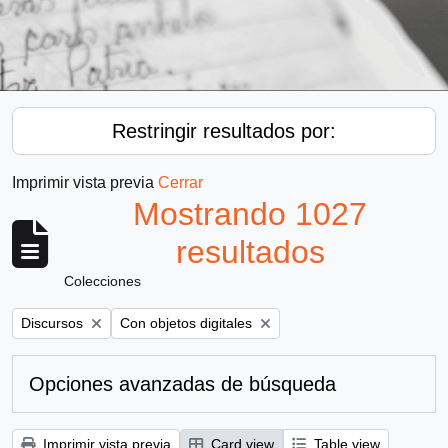
Restringir resultados por:
Imprimir vista previa
Cerrar
Mostrando 1027
resultados
Colecciones
Remove filter:
Remove filter:
Discursos
Con objetos digitales
Opciones avanzadas de búsqueda
Imprimir vista previa
Card view
Table view