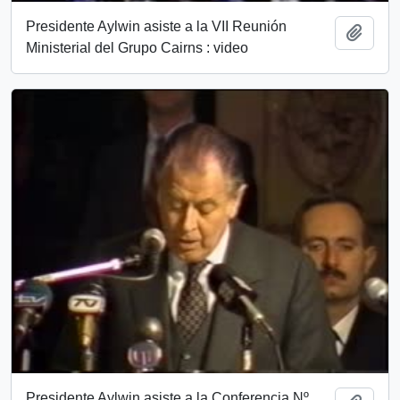
Presidente Aylwin asiste a la VII Reunión
Añadi
Ministerial del Grupo Cairns : video
Presidente Aylwin asiste a la Conferencia Nº