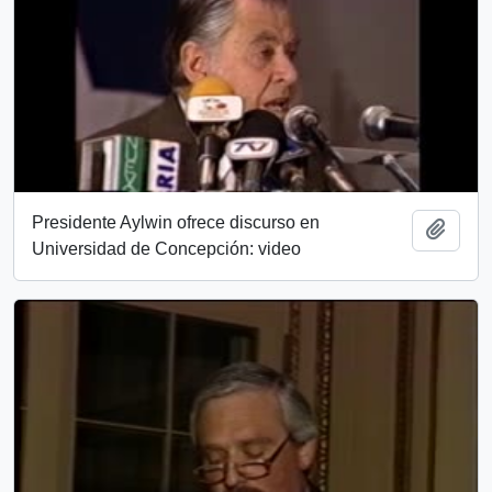
Presidente Aylwin ofrece discurso en
Añadi
Universidad de Concepción: video