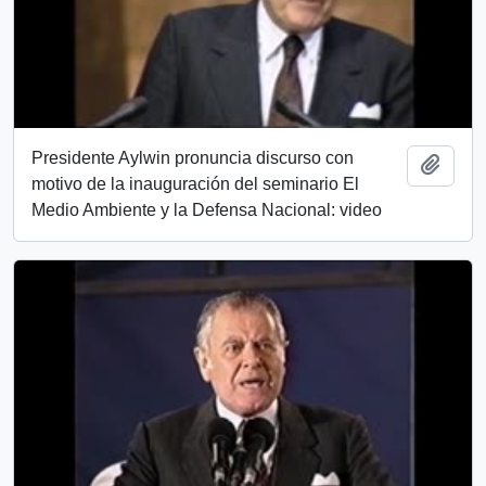
Presidente Aylwin pronuncia discurso con
Añadi
motivo de la inauguración del seminario El
Medio Ambiente y la Defensa Nacional: video