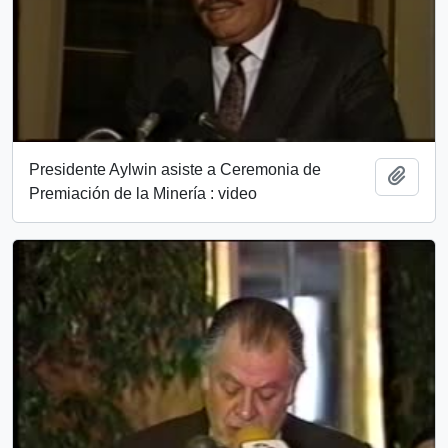
Presidente Aylwin asiste a Ceremonia de
Añadi
Premiación de la Minería : video