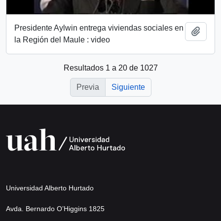
Presidente Aylwin entrega viviendas sociales en
Añadi
la Región del Maule : video
Resultados 1 a 20 de 1027
Previa
Siguiente
Universidad Alberto Hurtado
Avda. Bernardo O’Higgins 1825