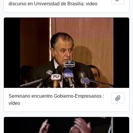
discurso en Universidad de Brasilia: video
Seminario encuentro Gobierno-Empresarios :
Añadi
vídeo