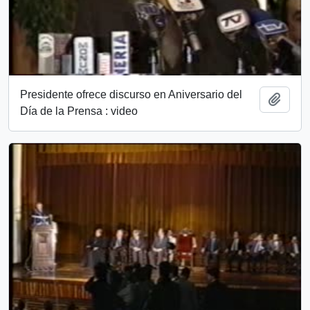
Presidente ofrece discurso en Aniversario del
Añadi
Día de la Prensa : video