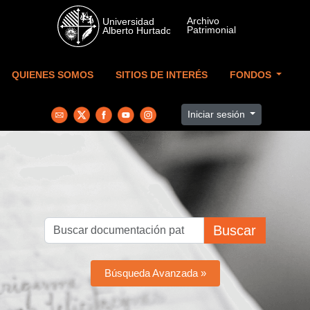
Skip to main content
QUIENES SOMOS
SITIOS DE INTERÉS
FONDOS
Iniciar sesión
Buscar
Búsqueda Avanzada »