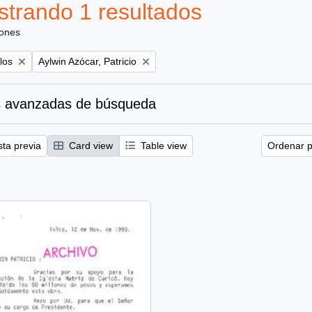
trando 1 resultados
iones
Remove filter:
los
Aylwin Azócar, Patricio
 avanzadas de búsqueda
sta previa
Card view
Table view
Ordenar p