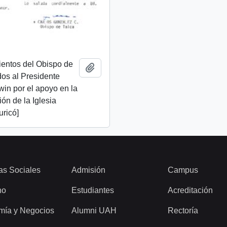
ientos del Obispo de
Añadir al portapapeles
idos al Presidente
lwin por el apoyo en la
ión de la Iglesia
uricó]
as Sociales
Admisión
Campus
ho
Estudiantes
Acreditación
mía y Negocios
Alumni UAH
Rectoría