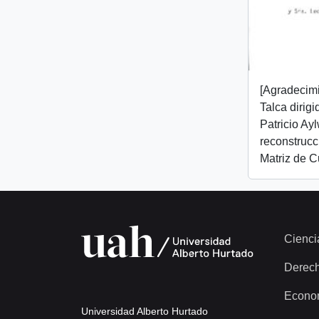
[Agradecim
Talca dirig
Patricio Ay
reconstrucc
Matriz de C
Cienci
Derec
Econo
Universidad Alberto Hurtado