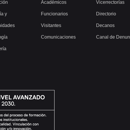
ción
Académicos
Vicerrectorías
ía y
Funcionarios
Directorio
idades
Visitantes
Decanos
ogía
Comunicaciones
Canal de Denun
ería