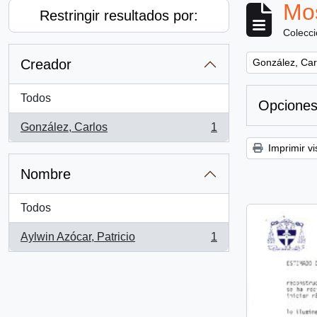
Mos
Restringir resultados por:
Colecc
Remove filter:
Creador
González, Car
Todos
Opciones
González, Carlos
1
, 1 resultados
Imprimir vi
Nombre
Todos
Aylwin Azócar, Patricio
1
, 1 resultados