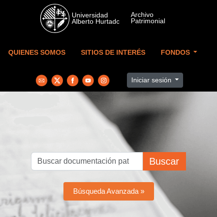
Skip to main content
QUIENES SOMOS
SITIOS DE INTERÉS
FONDOS
Iniciar sesión
Buscar
Búsqueda Avanzada »