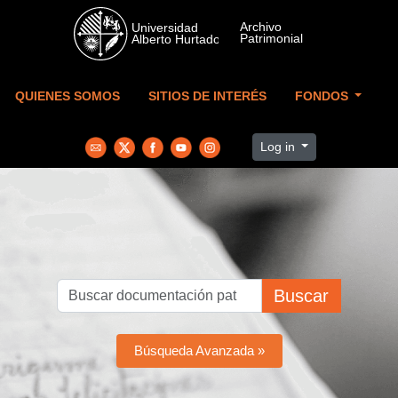
Skip to main content
QUIENES SOMOS
SITIOS DE INTERÉS
FONDOS
Log in
Buscar
Búsqueda Avanzada »