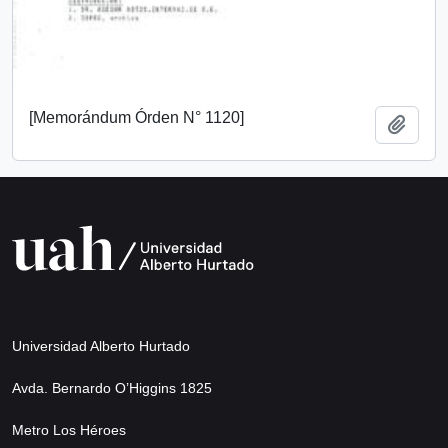
[Memorándum Órden N° 1120]
Add t
Universidad Alberto Hurtado
Avda. Bernardo O’Higgins 1825
Metro Los Héroes