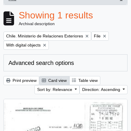
, 1 results
Showing 1 results
Archival description
Remove filter:
Remove filter:
Chile. Ministerio de Relaciones Exteriores
File
Remove filter:
With digital objects
Advanced search options
Print preview
Card view
Table view
Sort by: Relevance
Direction: Ascending