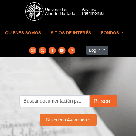
Skip to main content
QUIENES SOMOS
SITIOS DE INTERÉS
FONDOS
Log in
Buscar
Búsqueda Avanzada »