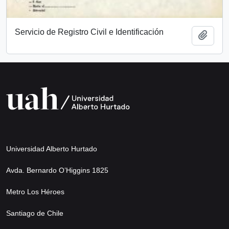
Servicio de Registro Civil e Identificación
Add t
Universidad Alberto Hurtado
Avda. Bernardo O’Higgins 1825
Metro Los Héroes
Santiago de Chile