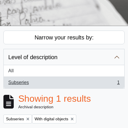
Narrow your results by:
Level of description
All
Subseries
1
, 1 results
Showing 1 results
Archival description
Remove filter:
Remove filter:
Subseries
With digital objects