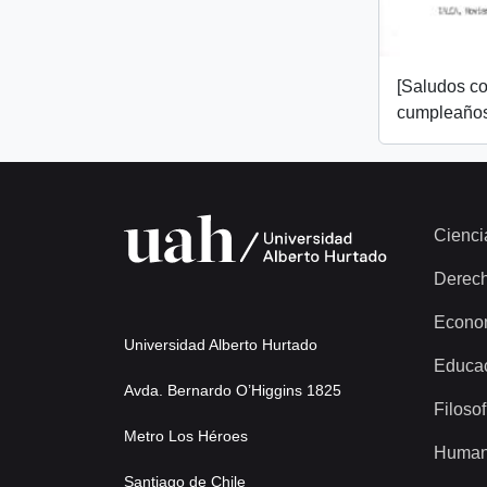
[Saludos co
cumpleaños
Cienci
Derec
Econo
Universidad Alberto Hurtado
Educa
Avda. Bernardo O’Higgins 1825
Filosof
Metro Los Héroes
Human
Santiago de Chile