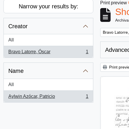
Print preview
Narrow your results by:
Sho
Archiva
Creator
Remove filter:
Bravo Latorre
All
Advanced
Bravo Latorre, Óscar
1
, 1 results
Print previ
Name
All
Aylwin Azócar, Patricio
1
, 1 results