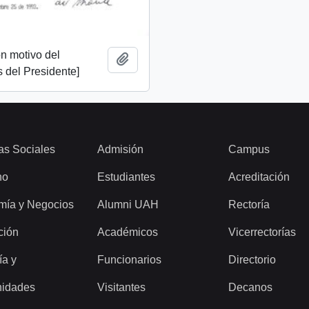
n motivo del
Add to clipboard
 del Presidente]
as Sociales
Admisión
Campus
ho
Estudiantes
Acreditación
mía y Negocios
Alumni UAH
Rectoría
ción
Académicos
Vicerrectorías
ía y
Funcionarios
Directorio
idades
Visitantes
Decanos