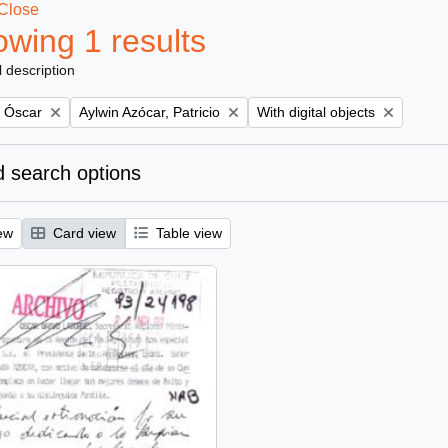
Close
wing 1 results
l description
Remove filter:
Remove filter:
, Óscar
Aylwin Azócar, Patricio
With digital objects
 search options
ew
Card view
Table view