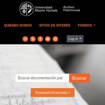
Skip to main content
QUIENES SOMOS
SITIOS DE INTERÉS
FONDOS
Log in
Buscar
Búsqueda Avanzada »