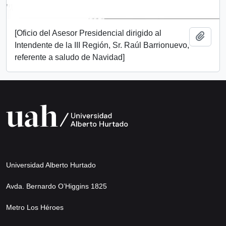
[Oficio del Asesor Presidencial dirigido al
Add t
Intendente de la III Región, Sr. Raúl Barrionuevo,
referente a saludo de Navidad]
Universidad Alberto Hurtado
Avda. Bernardo O’Higgins 1825
Metro Los Héroes