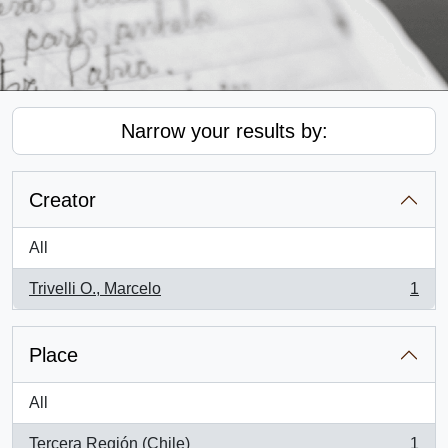
Narrow your results by:
Creator
All
Trivelli O., Marcelo
1
, 1 results
Place
All
Tercera Región (Chile)
1