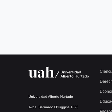
Cienci
Derec
Econo
Universidad Alberto Hurtado
Educa
Avda. Bernardo O’Higgins 1825
Filosof