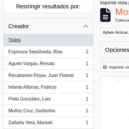
Imprimir vista
Restringir resultados por:
Mos
Colecc
Creador
Remove filter:
Aylwin Azócar,
Todos
Opciones
Espinoza Sepúlveda, Blas
2
, 2 resultados
Agurto Vargas, Renato
1
, 1 resultados
Imprimir vi
Recabarren Rojas, Juan Floreal
1
, 1 resultados
Infante Alfonso, Patricio
1
, 1 resultados
Pinto González, Luis
1
, 1 resultados
Muñoz Cruz, Guillermo
1
, 1 resultados
Zañartu Vera, Manuel
1
, 1 resultados