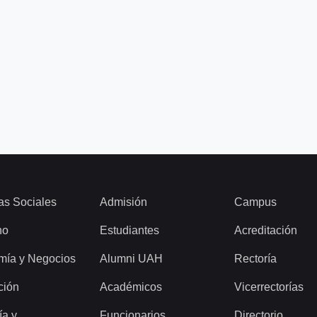
as Sociales
Admisión
Campus
ho
Estudiantes
Acreditación
mía y Negocios
Alumni UAH
Rectoría
ción
Académicos
Vicerrectorías
ía y
Funcionarios
Directorio