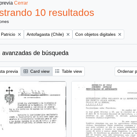
 previa
Cerrar
trando 10 resultados
iones
Remove filter:
Remove filter:
 Patricio
Antofagasta (Chile)
Con objetos digitales
 avanzadas de búsqueda
sta previa
Card view
Table view
Ordenar p