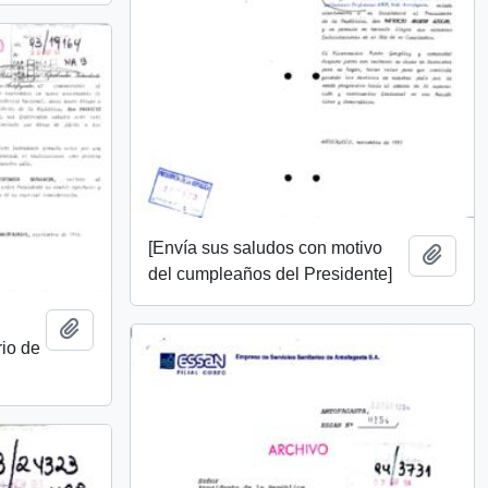
[Envía sus saludos con motivo
Añadi
del cumpleaños del Presidente]
Añadir al portapapeles
rio de