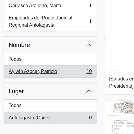
Carrasco Arellano, Marta
1
, 1 resultados
Empleados del Poder Judicial,
1
, 1 resultados
Regional Antofagasta
Nombre
Todos
Aylwin Azócar, Patricio
10
, 10 resultados
[Saludos en
Presidente]
Lugar
Todos
Antofagasta (Chile)
10
, 10 resultados