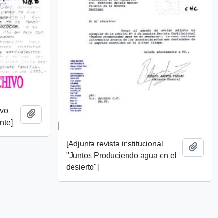
ivo
Añadir al portapapeles
nte]
[Adjunta revista institucional
Añadi
"Juntos Produciendo agua en el
desierto"]