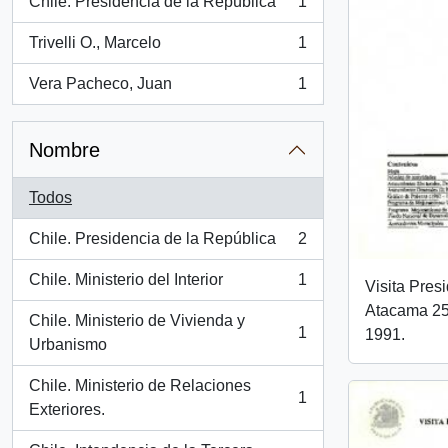
Chile. Presidencia de la República
1
, 1 resultados
Trivelli O., Marcelo
1
, 1 resultados
Vera Pacheco, Juan
1
, 1 resultados
Nombre
Todos
Chile. Presidencia de la República
2
, 2 resultados
Chile. Ministerio del Interior
1
Visita Pres
, 1 resultados
Atacama 25 
Chile. Ministerio de Vivienda y
1
1991.
, 1 resultados
Urbanismo
Chile. Ministerio de Relaciones
1
, 1 resultados
Exteriores.