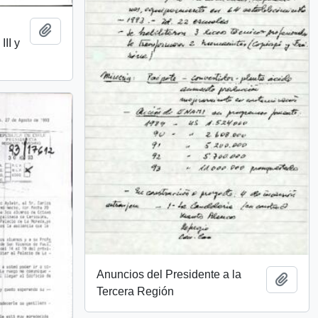
Añadir al portapapeles
II y
Anuncios del Presidente a la
Añadi
Tercera Región