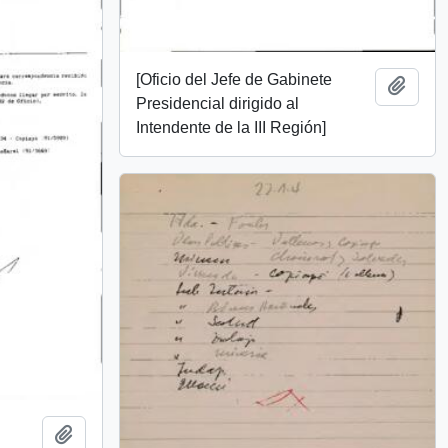
[Oficio del Jefe de Gabinete
Añadi
Presidencial dirigido al
Intendente de la III Región]
Añadir al portapapeles