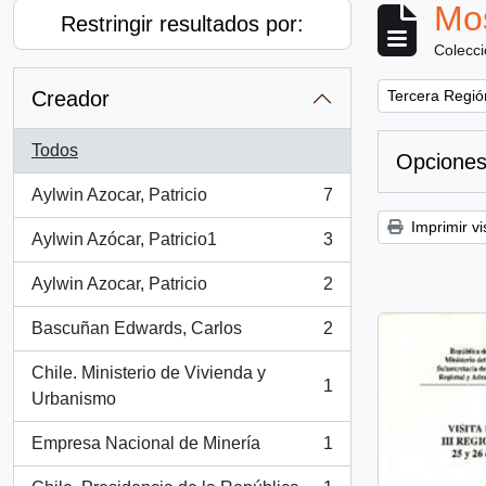
Mos
Restringir resultados por:
Colecc
Remove filter:
Creador
Tercera Región
Todos
Opciones
Aylwin Azocar, Patricio
7
, 7 resultados
Imprimir vi
Aylwin Azócar, Patricio1
3
, 3 resultados
Aylwin Azocar, Patricio
2
, 2 resultados
Bascuñan Edwards, Carlos
2
, 2 resultados
Chile. Ministerio de Vivienda y
1
, 1 resultados
Urbanismo
Empresa Nacional de Minería
1
, 1 resultados