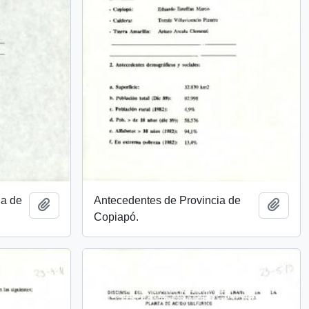
ia de
Antecedentes de Provincia de
Añadir al portapapeles
Añadi
Copiapó.