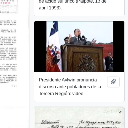
de ácido sulfúrico (Paipote, 13 de
abril 1993).
Presidente Aylwin pronuncia
Añadi
discurso ante pobladores de la
Tercera Región: video