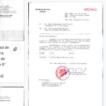
dad de
Añadir al portapapeles
una
o de
e 8°
a]