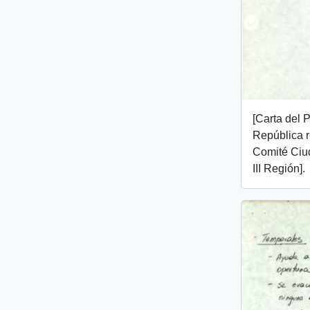
[Carta del 
República 
Comité Ciu
III Región].