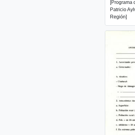
[Programa d
Patricio Aylw
Región]