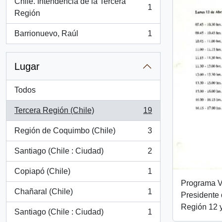
Chile. Intendencia de la Tercera
1
, 1 resultados
Región
Barrionuevo, Raúl
1
, 1 resultados
Lugar
Todos
Tercera Región (Chile)
19
, 19 resultados
Región de Coquimbo (Chile)
3
, 3 resultados
Santiago (Chile : Ciudad)
2
, 2 resultados
Copiapó (Chile)
1
, 1 resultados
Programa Vi
Chañaral (Chile)
1
Presidente 
, 1 resultados
Región 12 y
Santiago (Chile : Ciudad)
1
, 1 resultados