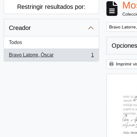
Mos
Restringir resultados por:
Colecc
Remove filter:
Creador
Bravo Latorre
Todos
Opciones
Bravo Latorre, Óscar
1
, 1 resultados
Imprimir vi