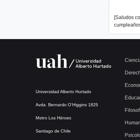
[Saludos co
cumpleaños
Cienci
Derec
Econo
Universidad Alberto Hurtado
Educa
Avda. Bernardo O’Higgins 1825
Filosof
Metro Los Héroes
Human
Santiago de Chile
Psicol