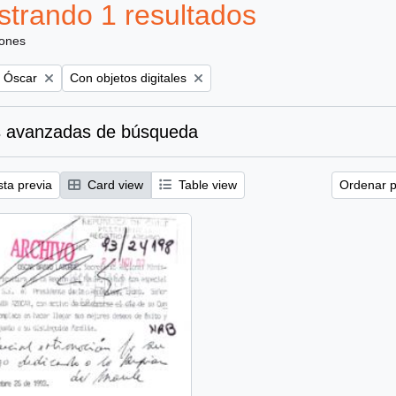
trando 1 resultados
iones
Remove filter:
, Óscar
Con objetos digitales
 avanzadas de búsqueda
sta previa
Card view
Table view
Ordenar p