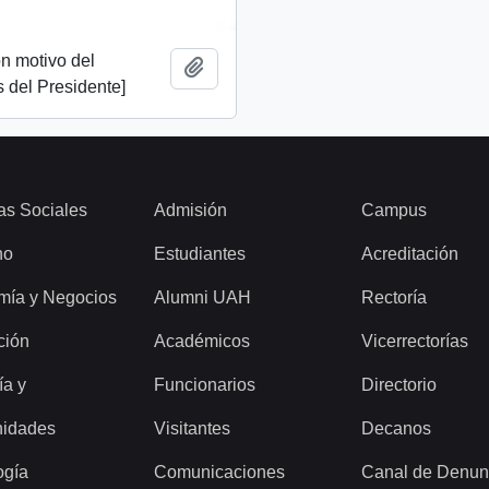
n motivo del
Añadir al portapapeles
 del Presidente]
as Sociales
Admisión
Campus
ho
Estudiantes
Acreditación
mía y Negocios
Alumni UAH
Rectoría
ción
Académicos
Vicerrectorías
ía y
Funcionarios
Directorio
idades
Visitantes
Decanos
ogía
Comunicaciones
Canal de Denun