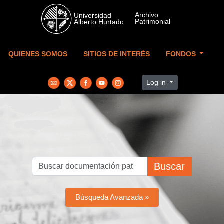
Skip to main content
QUIENES SOMOS
SITIOS DE INTERÉS
FONDOS
Log in
Buscar
Búsqueda Avanzada »