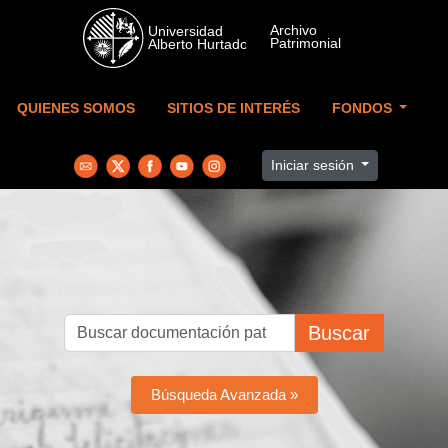
Skip to main content
QUIENES SOMOS
SITIOS DE INTERÉS
FONDOS
Iniciar sesión
Buscar
Búsqueda Avanzada »