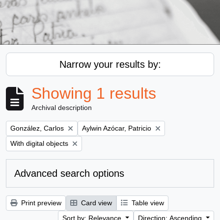
Narrow your results by:
Showing 1 results
Archival description
Remove filter:
Remove filter:
González, Carlos
Aylwin Azócar, Patricio
Remove filter:
With digital objects
Advanced search options
Print preview
Card view
Table view
Sort by: Relevance
Direction: Ascending