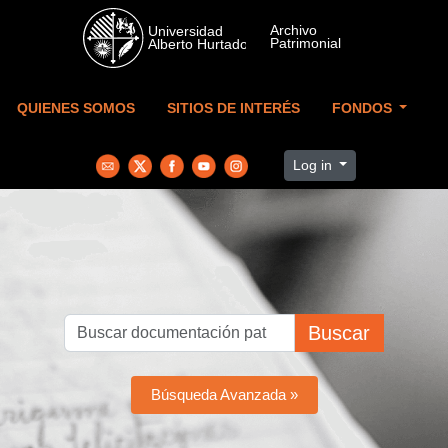
Skip to main content
QUIENES SOMOS
SITIOS DE INTERÉS
FONDOS
Log in
Buscar
Búsqueda Avanzada »