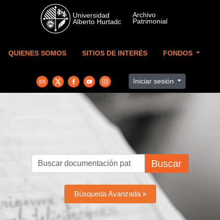
Skip to main content
QUIENES SOMOS
SITIOS DE INTERÉS
FONDOS
Iniciar sesión
Buscar
Búsqueda Avanzada »