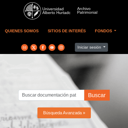
Skip to main content
QUIENES SOMOS
SITIOS DE INTERÉS
FONDOS
Iniciar sesión
Buscar
Búsqueda Avanzada »