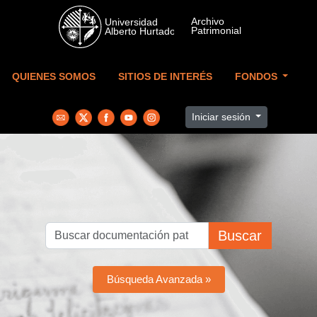
Skip to main content
QUIENES SOMOS
SITIOS DE INTERÉS
FONDOS
Iniciar sesión
Buscar
Búsqueda Avanzada »