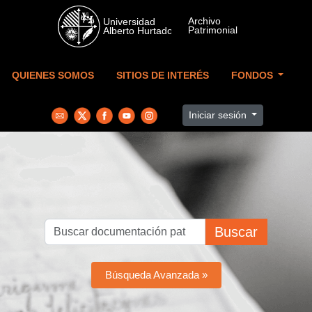
Skip to main content
QUIENES SOMOS
SITIOS DE INTERÉS
FONDOS
Iniciar sesión
Buscar
Búsqueda Avanzada »