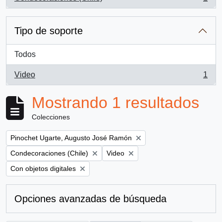
, 1 resultados
Tipo de soporte
Todos
Video
1
, 1 resultados
Mostrando 1 resultados
Colecciones
Remove filter:
Pinochet Ugarte, Augusto José Ramón
Remove filter:
Remove filter:
Condecoraciones (Chile)
Video
Remove filter:
Con objetos digitales
Opciones avanzadas de búsqueda