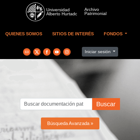
Skip to main content
QUIENES SOMOS
SITIOS DE INTERÉS
FONDOS
Iniciar sesión
Buscar
Búsqueda Avanzada »