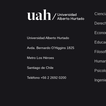
Cienci
Derec
Econo
Universidad Alberto Hurtado
Educa
Avda. Bernardo O’Higgins 1825
Filosof
Metro Los Héroes
Human
Santiago de Chile
Psicol
Teléfono +56 2 2692 0200
Ingeni