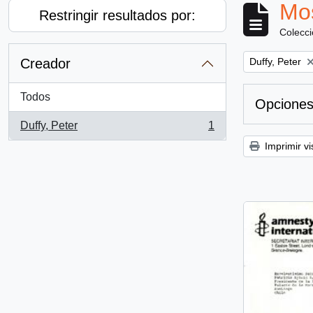
Mos
Restringir resultados por:
Colecc
Remove filter:
Creador
Duffy, Peter
Todos
Opciones
Duffy, Peter
1
, 1 resultados
Imprimir vi