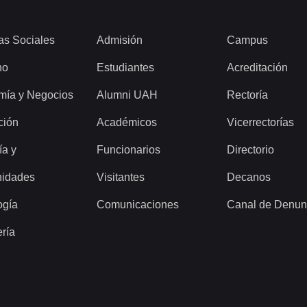
as Sociales
Admisión
Campus
ho
Estudiantes
Acreditación
mía y Negocios
Alumni UAH
Rectoría
ción
Académicos
Vicerrectorías
ía y
Funcionarios
Directorio
idades
Visitantes
Decanos
ogía
Comunicaciones
Canal de Denun
ería