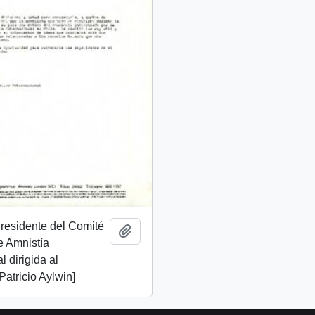
Presidente del Comité
Añadir al portapapeles
e Amnistía
l dirigida al
Patricio Aylwin]