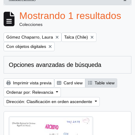
, 1 resultados
Mostrando 1 resultados
Colecciones
Remove filter:
Remove filter:
Gómez Chaparro, Laura
Talca (Chile)
Remove filter:
Con objetos digitales
Opciones avanzadas de búsqueda
Imprimir vista previa
Card view
Table view
Ordenar por: Relevancia
Dirección: Clasificación en orden ascendente