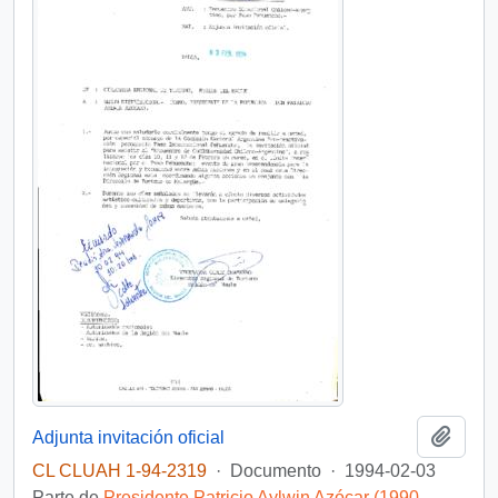
Añadi
Adjunta invitación oficial
CL CLUAH 1-94-2319
·
Documento
·
1994-02-03
Parte de
Presidente Patricio Aylwin Azócar (1990-