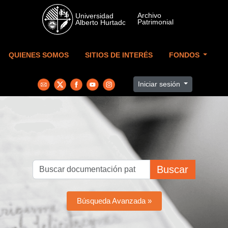
Skip to main content
QUIENES SOMOS
SITIOS DE INTERÉS
FONDOS
Iniciar sesión
Buscar
Búsqueda Avanzada »