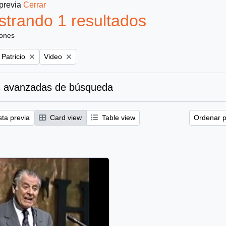
 previa
Cerrar
trando 1 resultados
iones
Remove filter:
 Patricio
Video
 avanzadas de búsqueda
sta previa
Card view
Table view
Ordenar p