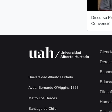
Discurso Pr
Convención
Cienci
Derec
Econo
Universidad Alberto Hurtado
Educa
Avda. Bernardo O’Higgins 1825
Filosof
Metro Los Héroes
Human
Santiago de Chile
Psicol