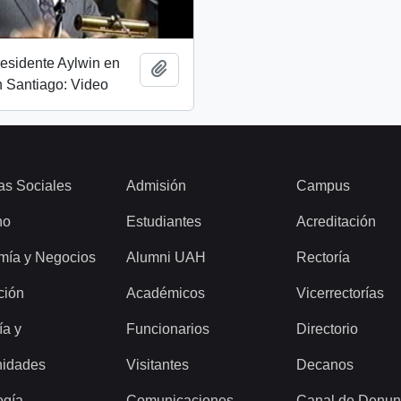
esidente Aylwin en
Añadir al portapapeles
 Santiago: Video
as Sociales
Admisión
Campus
ho
Estudiantes
Acreditación
mía y Negocios
Alumni UAH
Rectoría
ción
Académicos
Vicerrectorías
ía y
Funcionarios
Directorio
idades
Visitantes
Decanos
ogía
Comunicaciones
Canal de Denun