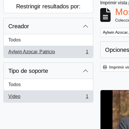
Imprimir vista
Restringir resultados por:
Mos
Colecc
Creador
Remove filter:
Aylwin Azocar,
Todos
Opciones
Aylwin Azocar, Patricio
1
, 1 resultados
Imprimir vi
Tipo de soporte
Todos
Video
1
, 1 resultados