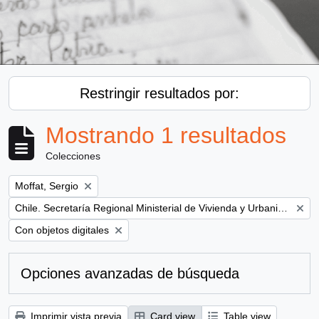
Restringir resultados por:
Mostrando 1 resultados
Colecciones
Remove filter:
Moffat, Sergio
Remove filter:
Chile. Secretaría Regional Ministerial de Vivienda y Urbanismo
Remove filter:
Con objetos digitales
Opciones avanzadas de búsqueda
Imprimir vista previa
Card view
Table view