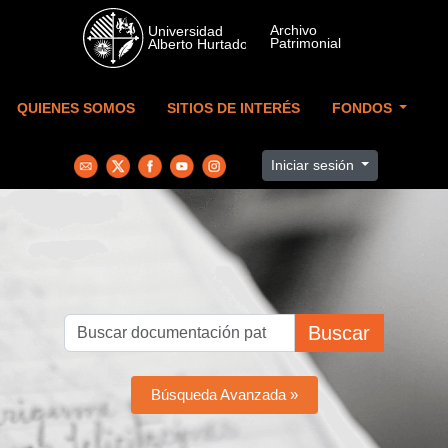
Skip to main content
QUIENES SOMOS
SITIOS DE INTERÉS
FONDOS
Iniciar sesión
Buscar
Búsqueda Avanzada »