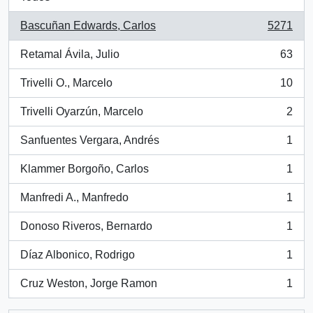
Bascuñan Edwards, Carlos
5271
, 5271 resultados
Retamal Ávila, Julio
63
, 63 resultados
Trivelli O., Marcelo
10
, 10 resultados
Trivelli Oyarzún, Marcelo
2
, 2 resultados
Sanfuentes Vergara, Andrés
1
, 1 resultados
Klammer Borgoño, Carlos
1
, 1 resultados
Manfredi A., Manfredo
1
, 1 resultados
Donoso Riveros, Bernardo
1
, 1 resultados
Díaz Albonico, Rodrigo
1
, 1 resultados
Cruz Weston, Jorge Ramon
1
, 1 resultados