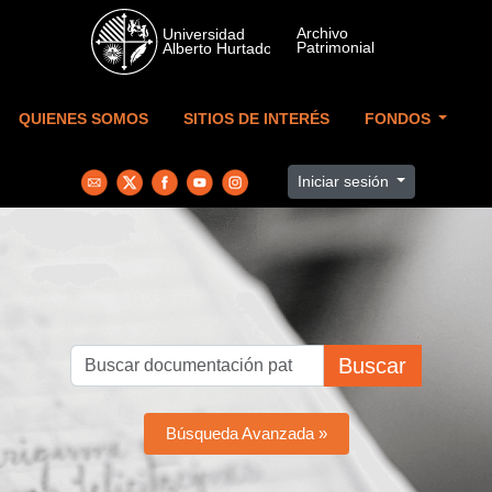
Skip to main content
QUIENES SOMOS
SITIOS DE INTERÉS
FONDOS
Iniciar sesión
Buscar
Búsqueda Avanzada »