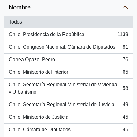
Nombre
Todos
Chile. Presidencia de la República
1139
, 1139 resultados
Chile. Congreso Nacional. Cámara de Diputados
81
, 81 resultados
Correa Opazo, Pedro
76
, 76 resultados
Chile. Ministerio del Interior
65
, 65 resultados
Chile. Secretaría Regional Ministerial de Vivienda
58
, 58 resultados
y Urbanismo
Chile. Secretaría Regional Ministerial de Justicia
49
, 49 resultados
Chile. Ministerio de Justicia
45
, 45 resultados
Chile. Cámara de Diputados
45
, 45 resultados