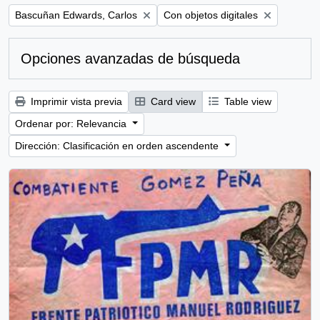
Remove filter:
Remove filter:
Bascuñan Edwards, Carlos
Con objetos digitales
Opciones avanzadas de búsqueda
Imprimir vista previa
Card view
Table view
Ordenar por: Relevancia
Dirección: Clasificación en orden ascendente