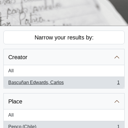
Narrow your results by:
Creator
All
Bascuñan Edwards, Carlos
1
, 1 results
Place
All
Penco (Chile)
1