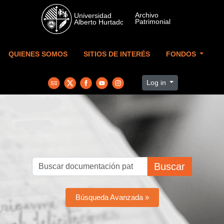
Skip to main content
QUIENES SOMOS
SITIOS DE INTERÉS
FONDOS
Log in
Buscar
Búsqueda Avanzada »