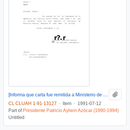
Add t
[Informa que carta fue remitida a Ministerio de Educación Pública, mediante Of. GAB. PRES. (0) 91/2438]
CL CLUAH 1-91-13127
·
Item
·
1991-07-12
Part of
Presidente Patricio Aylwin Azócar (1990-1994)
Untitled