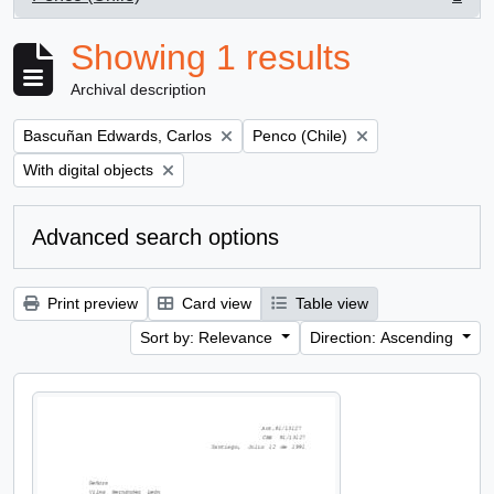
, 1 results
Showing 1 results
Archival description
Remove filter:
Remove filter:
Bascuñan Edwards, Carlos
Penco (Chile)
Remove filter:
With digital objects
Advanced search options
Print preview
Card view
Table view
Sort by: Relevance
Direction: Ascending