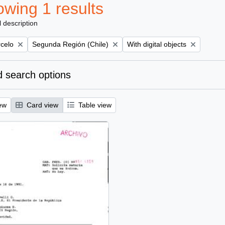
wing 1 results
l description
Remove filter:
Remove filter:
rcelo
Segunda Región (Chile)
With digital objects
 search options
ew
Card view
Table view