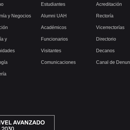
ho
Estudiantes
Acreditación
mía y Negocios
Alumni UAH
Rectoría
ción
Académicos
Vicerrectorías
ía y
Funcionarios
Directorio
idades
Visitantes
Decanos
ogía
Comunicaciones
Canal de Denun
ería