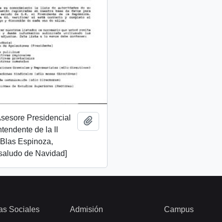
 Asesore Presidencial
Add to clipboard
Intendente de la II
 Blas Espinoza,
 saludo de Navidad]
as Sociales
Admisión
Campus