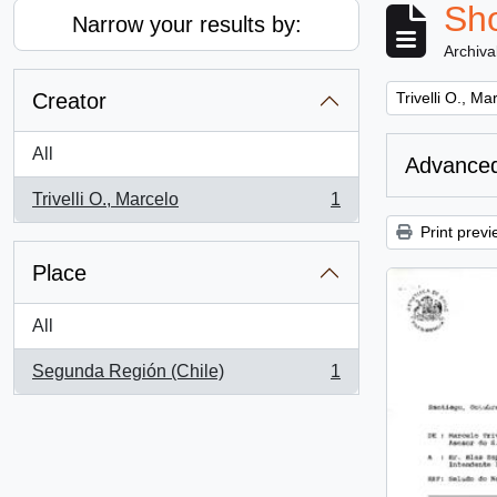
Sho
Narrow your results by:
Archiva
Remove filter:
Creator
Trivelli O., Ma
All
Advanced
Trivelli O., Marcelo
1
, 1 results
Print previ
Place
All
Segunda Región (Chile)
1
, 1 results