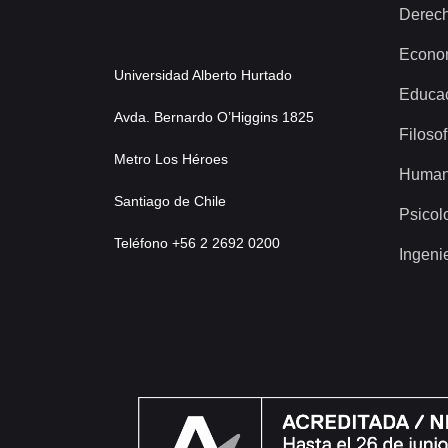
Derec
Econo
Universidad Alberto Hurtado
Educa
Avda. Bernardo O’Higgins 1825
Filosof
Metro Los Héroes
Human
Santiago de Chile
Psicol
Teléfono +56 2 2692 0200
Ingeni