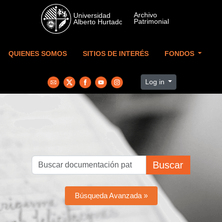
Skip to main content
QUIENES SOMOS
SITIOS DE INTERÉS
FONDOS
Log in
Buscar
Búsqueda Avanzada »