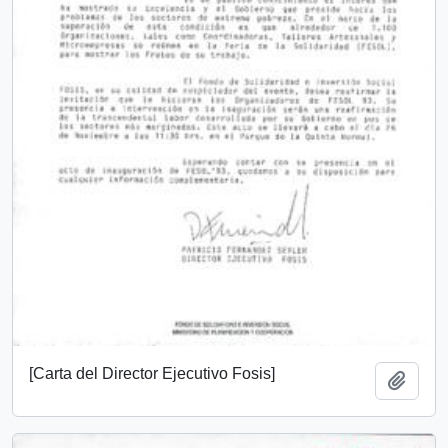
[Carta del Director Ejecutivo Fosis]
Add t