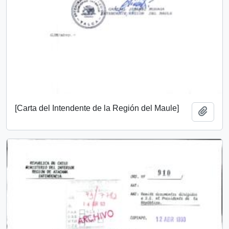
[Carta del Intendente de la Región del Maule]
Add t