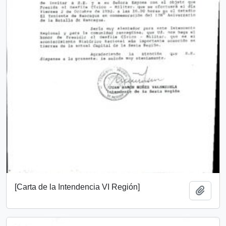
[Carta de la Intendencia VI Región]
Add t