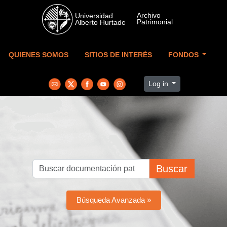
Skip to main content
QUIENES SOMOS
SITIOS DE INTERÉS
FONDOS
Log in
Buscar
Búsqueda Avanzada »