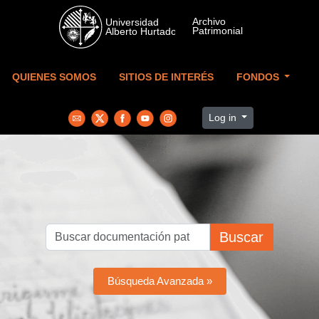
Skip to main content
QUIENES SOMOS
SITIOS DE INTERÉS
FONDOS
Log in
Buscar
Búsqueda Avanzada »