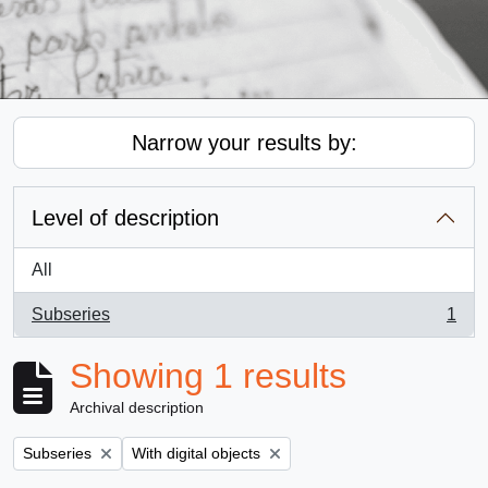
Narrow your results by:
Level of description
All
Subseries
1
, 1 results
Showing 1 results
Archival description
Remove filter:
Remove filter:
Subseries
With digital objects