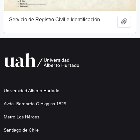
Servicio de Registro Civil e Identificación
Add t
Universidad Alberto Hurtado
Avda. Bernardo O’Higgins 1825
Metro Los Héroes
Santiago de Chile