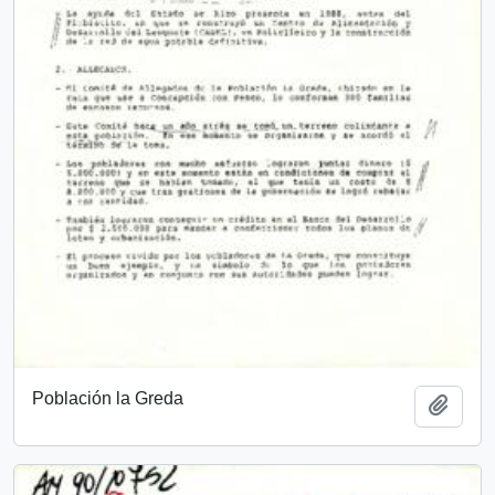
Población la Greda
Añadi