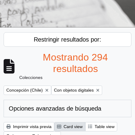
Restringir resultados por:
Mostrando 294
resultados
Colecciones
Remove filter:
Remove filter:
Concepción (Chile)
Con objetos digitales
Opciones avanzadas de búsqueda
Imprimir vista previa
Card view
Table view