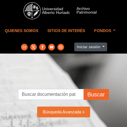
Skip to main content
QUIENES SOMOS
SITIOS DE INTERÉS
FONDOS
Iniciar sesión
Buscar
Búsqueda Avanzada »