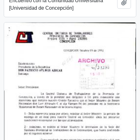
Encuentro con la Comunidad Universitaria
Añadi
[Universidad de Concepción]