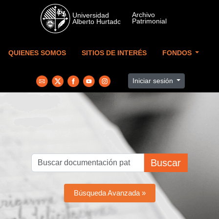
Skip to main content
QUIENES SOMOS
SITIOS DE INTERÉS
FONDOS
Iniciar sesión
Buscar
Búsqueda Avanzada »