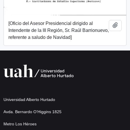
[Oficio del Asesor Presidencial dirigido al
Añadi
Intendente de la III Región, Sr. Raúl Barrionuevo,
referente a saludo de Navidad]
Universidad Alberto Hurtado
Avda. Bernardo O’Higgins 1825
Metro Los Héroes