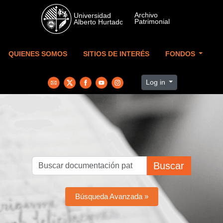
Skip to main content
QUIENES SOMOS
SITIOS DE INTERÉS
FONDOS
Log in
Buscar
Búsqueda Avanzada »