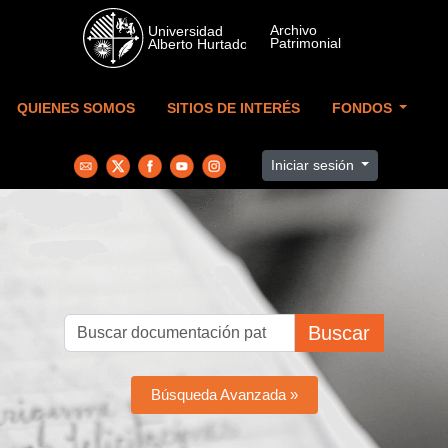
Skip to main content
QUIENES SOMOS
SITIOS DE INTERÉS
FONDOS
Iniciar sesión
Buscar
Búsqueda Avanzada »