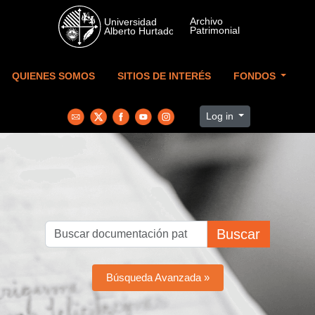
Skip to main content
QUIENES SOMOS
SITIOS DE INTERÉS
FONDOS
Log in
Buscar
Búsqueda Avanzada »