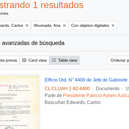
trando 1 resultados
iones
Remove filter:
Remove filter:
ards, Carlos
Ahumada, Ana
Con objetos digitales
 avanzadas de búsqueda
sta previa
Card view
Table view
Ordenar p
[Oficio Ord. N° 4400 de Jefe de Gabinete 
CL CLUAH 1-92-4400
·
Documento
·
1
Parte de
Presidente Patricio Aylwin Azóc
Bascuñan Edwards, Carlos