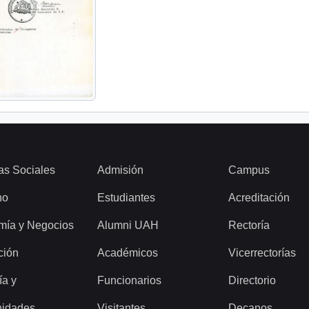
as Sociales
Admisión
Campus
ho
Estudiantes
Acreditación
mía y Negocios
Alumni UAH
Rectoría
ción
Académicos
Vicerrectorías
ía y
Funcionarios
Directorio
idades
Visitantes
Decanos