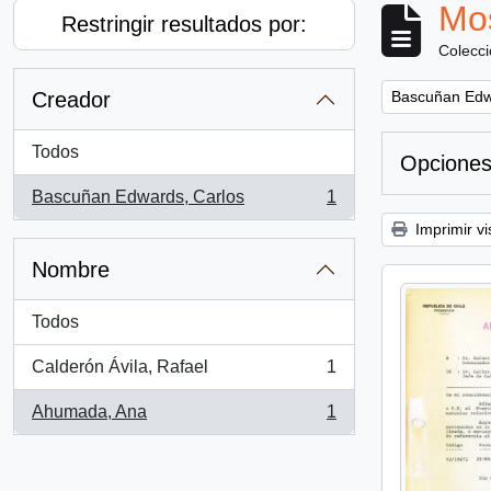
Mos
Restringir resultados por:
Colecc
Remove filter:
Creador
Bascuñan Edw
Todos
Opciones
Bascuñan Edwards, Carlos
1
, 1 resultados
Imprimir vi
Nombre
Todos
Calderón Ávila, Rafael
1
, 1 resultados
Ahumada, Ana
1
, 1 resultados