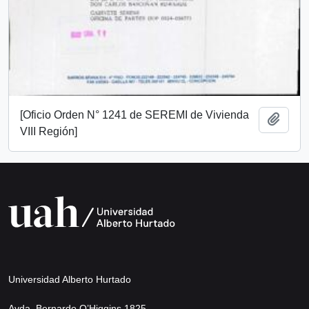
[Oficio Orden N° 1241 de SEREMI de Vivienda
Añadi
VIII Región]
Universidad Alberto Hurtado
Avda. Bernardo O’Higgins 1825