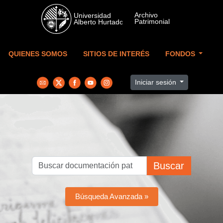
Skip to main content
QUIENES SOMOS
SITIOS DE INTERÉS
FONDOS
Iniciar sesión
Buscar
Búsqueda Avanzada »